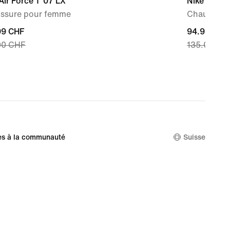
Air Force 1 '07 LX
Nike Air Fo
ssure pour femme
Chaussure
nt
99 CHF
current
94.99 CHF
00 CHF
135.00 CH
price
99 CHF,
94.99 CHF,
nal
original
price
00 CHF
135.00 CH
es à la communauté
Suisse