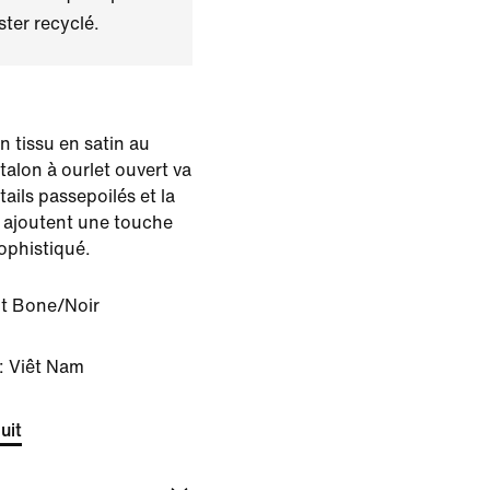
ster recyclé.
 tissu en satin au
alon à ourlet ouvert va
ails passepoilés et la
ée ajoutent une touche
sophistiqué.
ht Bone/Noir
: Viêt Nam
uit