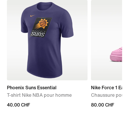
Phoenix Suns Essential
Nike Force 1 Eas
T-shirt Nike NBA pour homme
Chaussure pour b
40.00 CHF
40.00 CHF
80.00 CHF
80.00 CHF