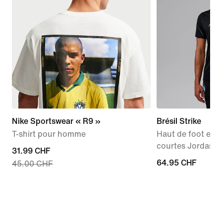
Nike Sportswear « R9 »
Brésil Strike
T-shirt pour homme
Haut de foot en 
courtes Jordan D
current
31.99 CHF
64.95 CHF
64.95 CHF
45.00 CHF
price
31.99 CHF,
original
price
45.00 CHF