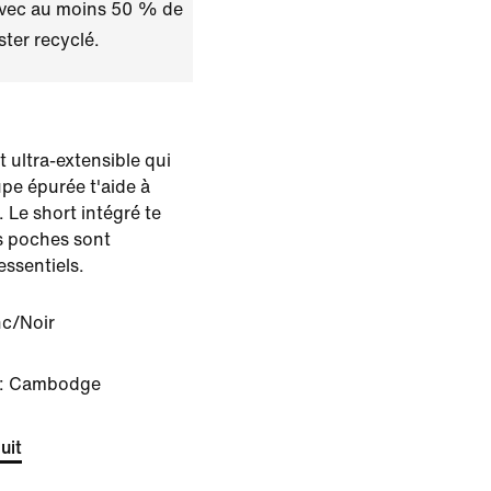
avec au moins 50 % de
ster recyclé.
t ultra-extensible qui
pe épurée t'aide à
 Le short intégré te
s poches sont
essentiels.
nc/Noir
e : Cambodge
uit