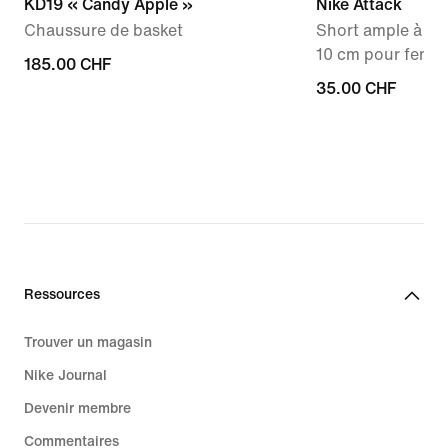
KD19 « Candy Apple »
Nike Attack
Chaussure de basket
Short ample à tai
10 cm pour femm
185.00 CHF
185.00 CHF
35.00 CHF
35.00 CHF
Ressources
Trouver un magasin
Nike Journal
Devenir membre
Commentaires