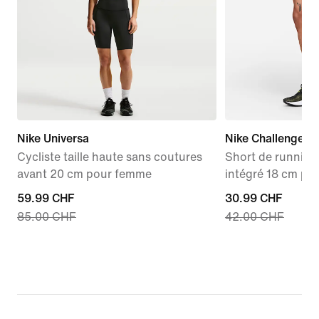
Nike Universa
Nike Challenger
Cycliste taille haute sans coutures
Short de running
avant 20 cm pour femme
intégré 18 cm p
current
59.99 CHF
current
30.99 CHF
85.00 CHF
42.00 CHF
price
price
59.99 CHF,
30.99 CHF,
original
original
price
price
85.00 CHF
42.00 CHF