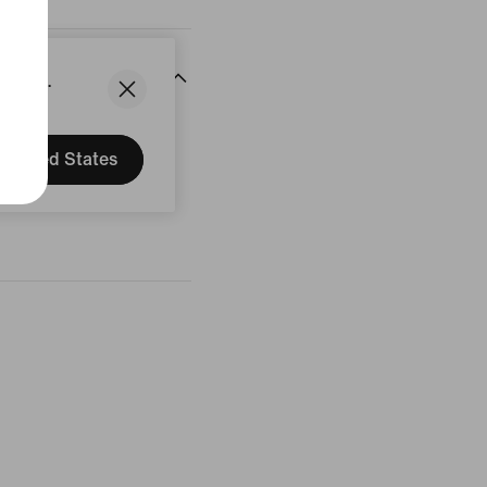
States.
United States