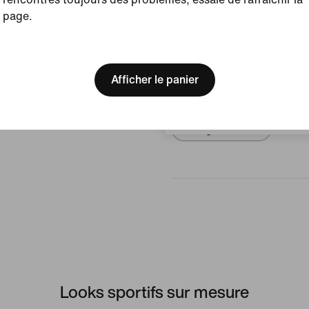
page.
[ Code: D1B61E47 ]
Avis (erreur)
We think you are in United 
Update your location?
Afficher le panier
Aucun avis
Suisse
Rédiger un avis
Looks sportifs sur mesure