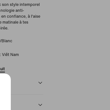
c son style intemporel
hnologie anti-
 en confiance, à l'aise
 matinale à tes
irée.
r/Blanc
: Viêt Nam
uit
n