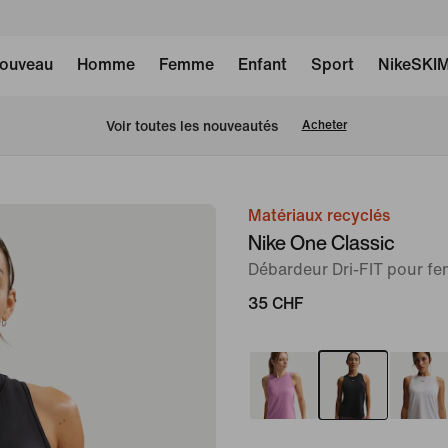
ouveau
Homme
Femme
Enfant
Sport
NikeSKI
 Voir toutes les nouveautés
Acheter
Matériaux recyclés
image 1
Nike One Classic
sur
Débardeur Dri-FIT pour f
6
35 CHF