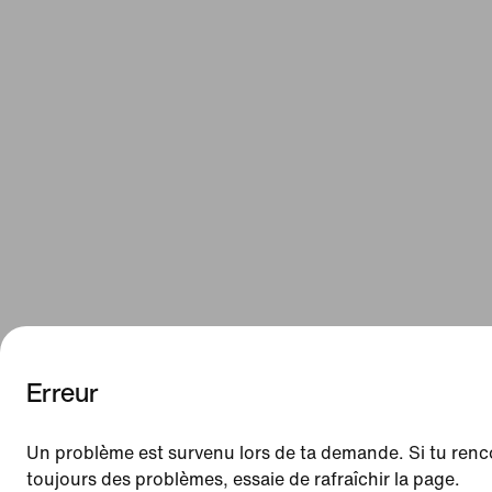
Erreur
We think you are in United States.
Update your location?
Un problème est survenu lors de ta demande. Si tu renc
toujours des problèmes, essaie de rafraîchir la page.
Suisse
United States