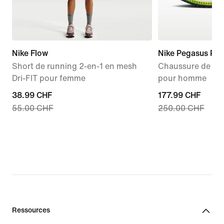
Nike Flow
Nike Pegasus Pr
Short de running 2-en-1 en mesh
Chaussure de run
Dri-FIT pour femme
pour homme
current
38.99 CHF
current
177.99 CHF
55.00 CHF
250.00 CHF
price
price
38.99 CHF,
177.99 CHF,
original
original
price
price
55.00 CHF
250.00 CHF
Ressources