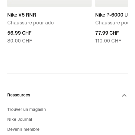
Nike V5 RNR
Nike P-6000 Utili
Chaussure pour ado
Chaussure pour 
current
56.99 CHF
current
77.99 CHF
80.00 CHF
110.00 CHF
price
price
56.99 CHF,
77.99 CHF,
original
original
price
price
80.00 CHF
110.00 CHF
Ressources
Trouver un magasin
Nike Journal
Devenir membre