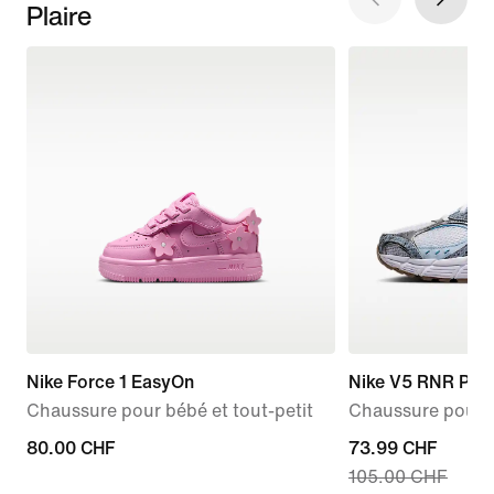
Plaire
Nike Force 1 EasyOn
Nike V5 RNR Pre
Chaussure pour bébé et tout-petit
Chaussure pour
80.00 CHF
80.00 CHF
current
73.99 CHF
105.00 CHF
price