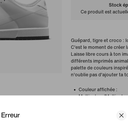
Stock ép
Ce produit est actuel
Guépard, tigre et croco : 
C'est le moment de créer l
Laisse libre cours à ton i
différents imprimés animal
palette de couleurs inspir
n'oublie pas d'ajouter ta t
Couleur affichée :
Multicolore/Multicolor
Article :
FJ2256-900
Erreur
Pays/Région d'origine 