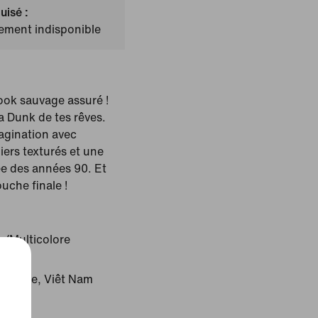
uisé :
lement indisponible
look sauvage assuré !
a Dunk de tes rêves.
magination avec
iers texturés et une
ée des années 90. Et
ouche finale !
e/Multicolore
: Chine, Viêt Nam