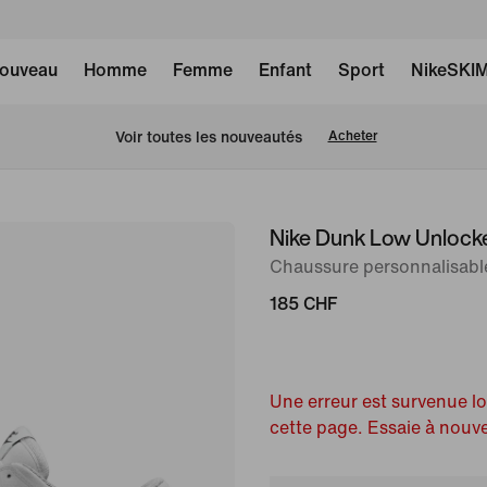
ouveau
Homme
Femme
Enfant
Sport
NikeSKI
 Voir toutes les nouveautés
Acheter
Nike Dunk Low Unlock
image 1
sur
Chaussure personnalisab
6
185 CHF
Une erreur est survenue l
cette page. Essaie à nouv