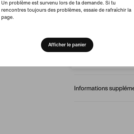
Afficher les détails du prod
Un problème est survenu lors de ta demande. Si tu
rencontres toujours des problèmes, essaie de rafraîchir la
Avis (erreur)
page.
[ Code: D1B61E47 ]
We think you are in United 
Aucun avis
Update your location?
Afficher le panier
Rédiger un avis
Suisse
Informations suppléme