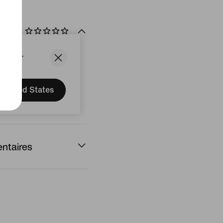
uit
States.
United States
ntaires