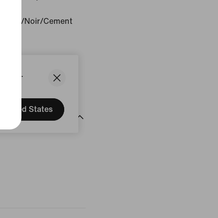
k Grey/Noir/Cement
: Viêt Nam
States.
uit
United States