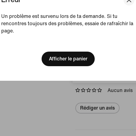
Couleur affichée :
Dar
Un problème est survenu lors de ta demande. Si tu
Grey/Infrared
rencontres toujours des problèmes, essaie de rafraîchir la
Article :
FQ1759-011
page.
Pays/Région d'origine 
[ Code: D1B61E47 ]
We think you are in United 
Update your location?
Afficher les détails du prod
Afficher le panier
Suisse
Avis (erreur)
Aucun avis
Rédiger un avis