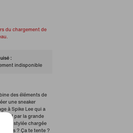
ors du chargement de
eau.
uisé :
lement indisponible
bine des éléments de
réer une sneaker
ge à Spike Lee qui a
lywood par la grande
neaker stylée chargée
e plus ? Ça te tente ?