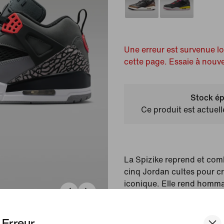
Une erreur est survenue l
cette page. Essaie à nouv
Stock ép
Ce produit est actuel
La Spizike reprend et com
cinq Jordan cultes pour c
iconique. Elle rend homma
fait entrer le basket à Hol
porte. Le résultat ? Une s
Erreur
d'histoire. Que demander d