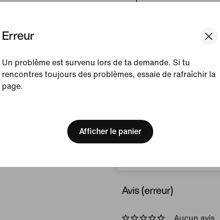
pour elle. Les pieds resten
sentiers de trail les plus
Erreur
le cadre de notre série #I
te transporte en Australie,
rocailleux du Two Bay Trai
Un problème est survenu lors de ta demande. Si tu
eaux turquoise.
rencontres toujours des problèmes, essaie de rafraîchir la
page.
Couleur affichée :
Cre
Brown
[ Code: D1B61E47 ]
We think you are in United 
Article :
HM9734-201
Update your location?
Afficher le panier
Pays/Région d'origine 
Suisse
Afficher les détails du prod
Avis (erreur)
Aucun avis