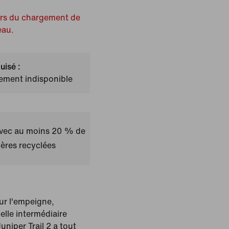
ors du chargement de
eau.
uisé :
lement indisponible
avec au moins 20 % de
ères recyclées
r l'empeigne,
elle intermédiaire
uniper Trail 2 a tout