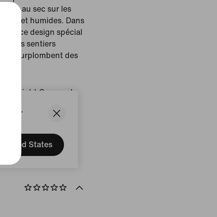
t bien au sec sur les
 boueux et humides. Dans
YKYK, ce design spécial
 sur les sentiers
l qui surplombent des
am II/Light Orewood
States.
: Viêt Nam
United States
uit