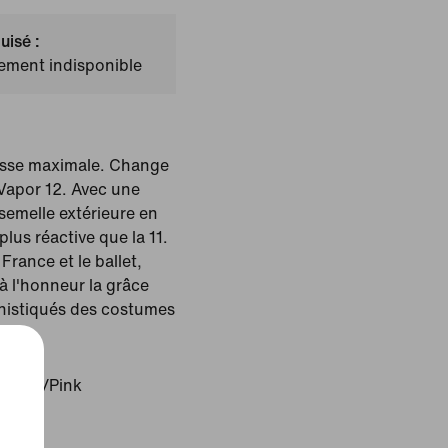
uisé :
lement indisponible
tesse maximale. Change
 Vapor 12. Avec une
semelle extérieure en
plus réactive que la 11.
 France et le ballet,
 à l'honneur la grâce
ophistiqués des costumes
l Pink/Pink
genta