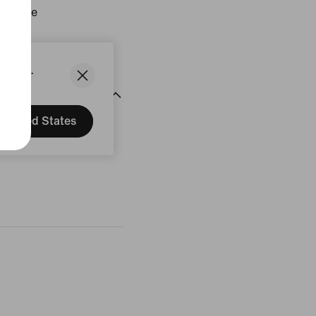
: Chine
uit
States.
United States