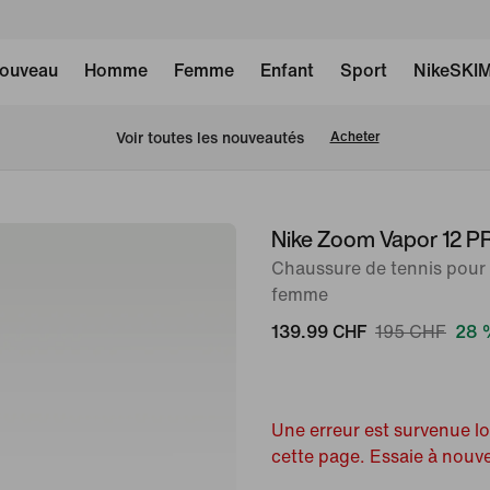
ouveau
Homme
Femme
Enfant
Sport
NikeSKI
 Voir toutes les nouveautés
Acheter
Nike Zoom Vapor 12 
image 1
sur
Chaussure de tennis pour 
femme
10
139.99 CHF
195 CHF
28 
Une erreur est survenue l
cette page. Essaie à nouv