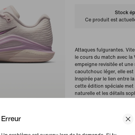
Stock ép
Ce produit est actuel
Attaques fulgurantes. Vi
le cours du match avec la
empeigne revisitée et une 
caoutchouc léger, elle est 
Inspirée par le lien entre la
cette édition spéciale met
naturelle et les détails s
que l'on voit sur scène.
Erreur
Couleur affichée :
Pear
Foam/Chalk/Light Ma
Article :
IH1705-601