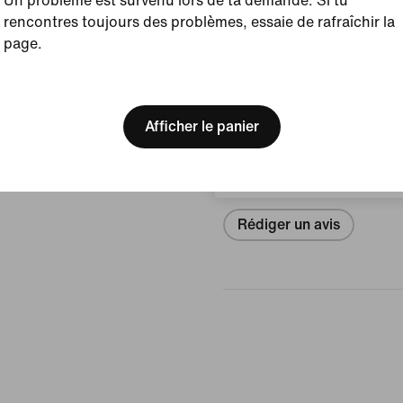
Un problème est survenu lors de ta demande. Si tu
Pays/Région d'origine 
rencontres toujours des problèmes, essaie de rafraîchir la
page.
Afficher les détails du prod
[ Code: D1B61E47 ]
We think you are in United 
Update your location?
Avis (erreur)
Afficher le panier
Suisse
Aucun avis
Rédiger un avis