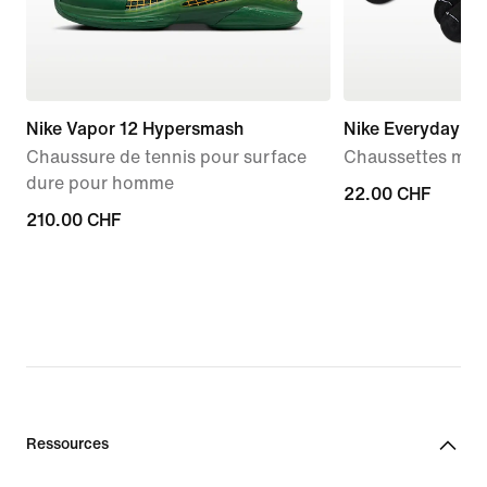
Nike Vapor 12 Hypersmash
Nike Everyday El
Chaussure de tennis pour surface
Chaussettes mi-mo
dure pour homme
22.00 CHF
22.00 CHF
210.00 CHF
210.00 CHF
Ressources