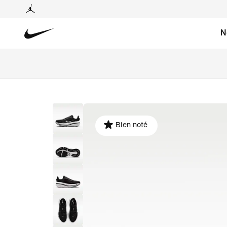
N
Bien noté