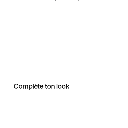
Complète ton look
Item 3 of 4