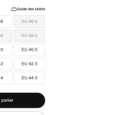
Guide des tailles
36
EU 36.5
38
EU 38.5
40
EU 40.5
42
EU 42.5
44
EU 44.5
 panier