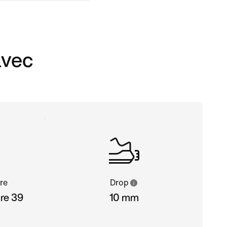
avec
re
Drop
ure 39
10 mm