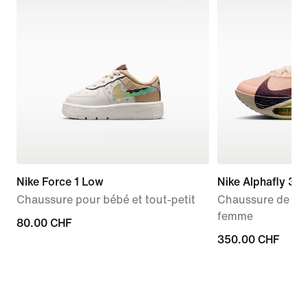
Nike Force 1 Low
Nike Alphafly 3
Chaussure pour bébé et tout-petit
Chaussure de cou
femme
80.00 CHF
80.00 CHF
350.00 CHF
350.00 CHF