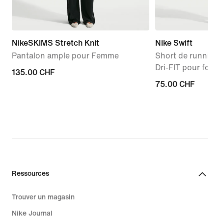
NikeSKIMS Stretch Knit
Nike Swift
Pantalon ample pour Femme
Short de running 
Dri-FIT pour fem
135.00 CHF
135.00 CHF
75.00 CHF
75.00 CHF
Ressources
Trouver un magasin
Nike Journal