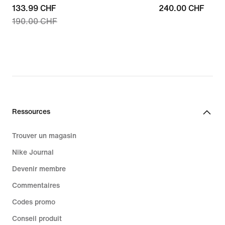
current
133.99 CHF
240.00 CHF
240.00 CHF
190.00 CHF
price
133.99 CHF,
original
price
190.00 CHF
Ressources
Trouver un magasin
Nike Journal
Devenir membre
Commentaires
Codes promo
Conseil produit