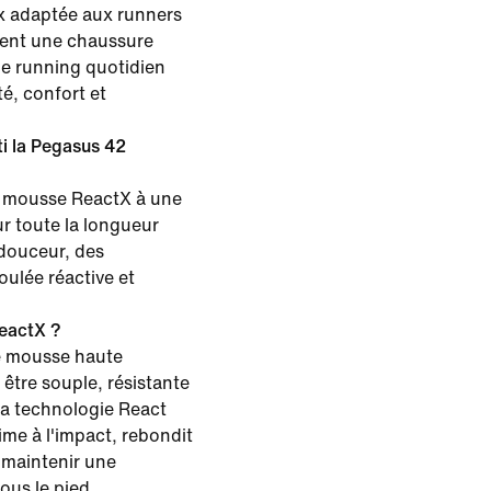
x adaptée aux runners
hent une chaussure
e running quotidien
ité, confort et
i la Pegasus 42
 mousse ReactX à une
r toute la longueur
 douceur, des
foulée réactive et
eactX ?
e mousse haute
tre souple, résistante
la technologie React
me à l'impact, rebondit
 maintenir une
us le pied.