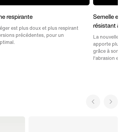
e respirante
Semelle extéri
résistant à l'ab
éger est plus doux et plus respirant
ersions précédentes, pour un
La nouvelle semel
ptimal.
apporte plus d'a
grâce à son caou
l'abrasion et à se