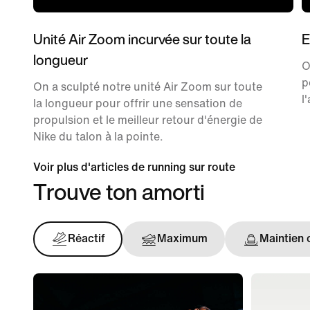
Unité Air Zoom incurvée sur toute la
E
longueur
O
p
On a sculpté notre unité Air Zoom sur toute
l
la longueur pour offrir une sensation de
propulsion et le meilleur retour d'énergie de
Nike du talon à la pointe.
Voir plus d'articles de running sur route
Trouve ton amorti
Réactif
Maximum
Maintien 