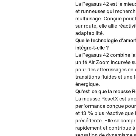
La Pegasus 42 est le mieu
et runneuses qui recherc
multiusage. Conçue pour l
sur route, elle allie réactiv
adaptabilité.
Quelle technologie d'amort
intègre-t-elle ?
La Pegasus 42 combine la
unité Air Zoom incurvée su
pour des atterrissages en
transitions fluides et une 
énergique.
Qu'est-ce que la mousse R
La mousse ReactX est un
performance conçue pour ê
et 13 % plus réactive que 
précédente. Elle se compri
rapidement et contribue à
sensation de dynamisme so