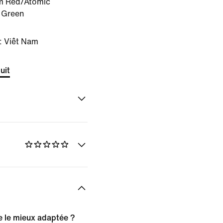
m Red/Atomic
 Green
: Viêt Nam
uit
le le mieux adaptée ?