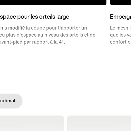
space pour les orteils large
Empeign
n a modifié la coupe pour t'apporter un
Le mesh l
eu plus d'espace au niveau des orteils et de
que les v
'avant-pied par rapport à la 41.
confort o
optimal