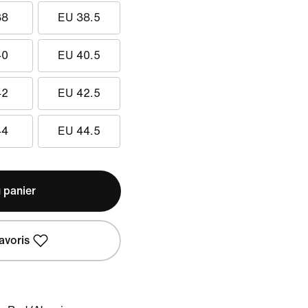
38
EU 38.5
40
EU 40.5
42
EU 42.5
44
EU 44.5
 panier
avoris