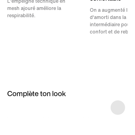
L'empeigne technique en
mesh ajouré améliore la
On a augmenté la q
respirabilité.
d'amorti dans la se
intermédiaire pour 
confort et de rebon
Complète ton look
Item 3 of 8