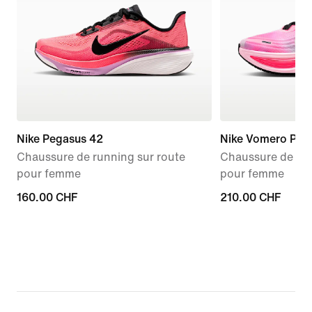
Nike Pegasus 42
Nike Vomero Plus
Chaussure de running sur route
Chaussure de run
pour femme
pour femme
160.00 CHF
160.00 CHF
210.00 CHF
210.00 CHF