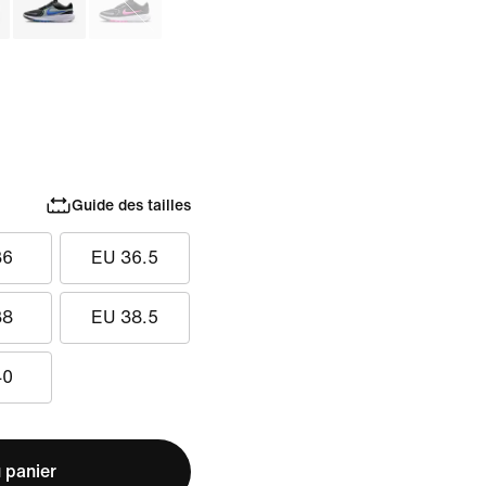
Guide des tailles
36
EU 36.5
38
EU 38.5
40
 panier