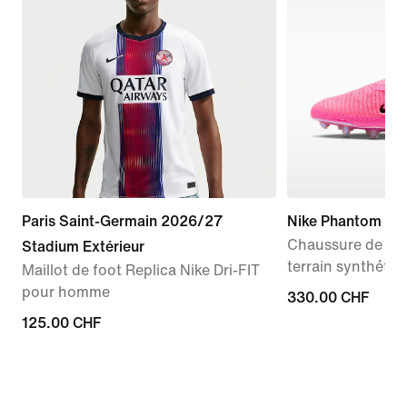
Paris Saint-Germain 2026/27
Nike Phantom 6 Hi
Chaussure de fo
Stadium Extérieur
terrain synthétiq
Maillot de foot Replica Nike Dri-FIT
pour homme
330.00 CHF
330.00 CHF
125.00 CHF
125.00 CHF