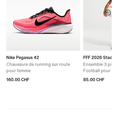
Nike Pegasus 42
FFF 2026 Stadiu
Chaussure de running sur route
Ensemble 3 pièce
pour femme
Football pour en
160.00 CHF
160.00 CHF
85.00 CHF
85.00 CHF