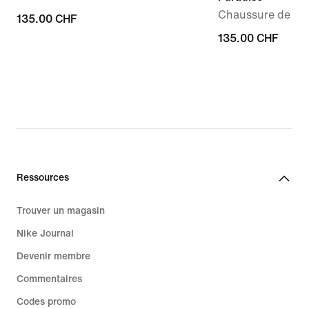
Chaussure de ba
135.00 CHF
135.00 CHF
135.00 CHF
135.00 CHF
Ressources
Trouver un magasin
Nike Journal
Devenir membre
Commentaires
Codes promo