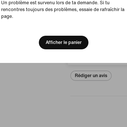
Article :
IF2622-007
Un problème est survenu lors de ta demande. Si tu
rencontres toujours des problèmes, essaie de rafraîchir la
Pays/Région d'origine 
page.
Afficher les détails du prod
[ Code: D1B61E47 ]
We think you are in United 
Update your location?
Avis (erreur)
Afficher le panier
Suisse
Aucun avis
Rédiger un avis