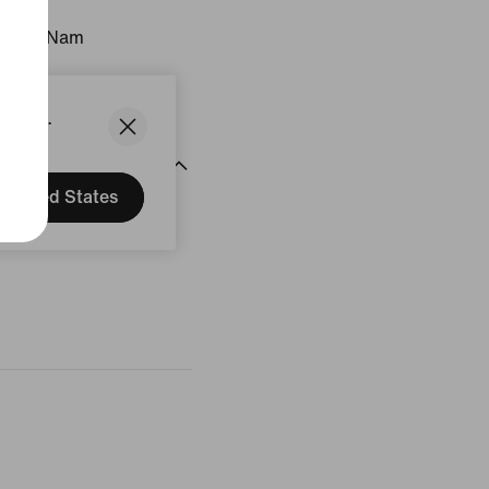
: Viêt Nam
uit
States.
United States