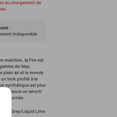
ors du chargement de
eau.
uisé :
lement indisponible
n maintien, la Fire est
a gamme Air Max.
e plein air et le monde
 un look profilé à la
uir synthétique est plus
 elle, assure un amorti
e la journée.
/Iron Grey/Liquid Lime