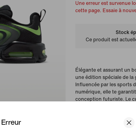
Une erreur est survenue l
cette page. Essaie à nouv
Stock ép
Ce produit est actuel
Élégante et assurant un bo
une édition spéciale de l
Influencée par les sports d
numérique, elle te garantit
conception futuriste. Le c
résistant. L'unité Max Air,
confortable tout au long d
Erreur
Couleur affichée :
Noir