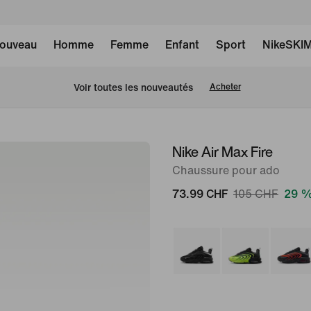
ouveau
Homme
Femme
Enfant
Sport
NikeSKI
 Voir toutes les nouveautés
Acheter
Nike Air Max Fire
image 1
sur
Chaussure pour ado
8
73.99 CHF
105 CHF
29 %