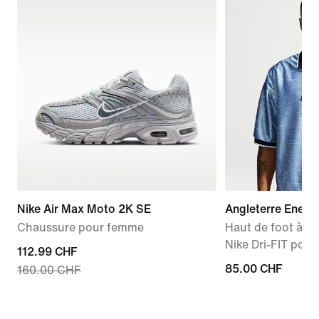
Nike Air Max Moto 2K SE
Angleterre Energ
Chaussure pour femme
Haut de foot à m
Nike Dri-FIT pou
current
112.99 CHF
85.00 CHF
85.00 CHF
160.00 CHF
price
112.99 CHF,
original