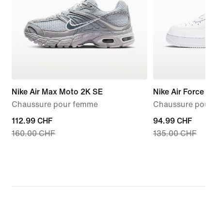
Nike Air Max Moto 2K SE
Nike Air Force 1 '
Chaussure pour femme
Chaussure pour
current
112.99 CHF
current
94.99 CHF
160.00 CHF
135.00 CHF
price
price
112.99 CHF,
94.99 CHF,
original
original
price
price
160.00 CHF
135.00 CHF