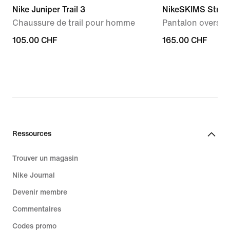
Nike Juniper Trail 3
NikeSKIMS Stret
Chaussure de trail pour homme
Pantalon oversiz
105.00 CHF
105.00 CHF
165.00 CHF
165.00 CHF
Ressources
Trouver un magasin
Nike Journal
Devenir membre
Commentaires
Codes promo