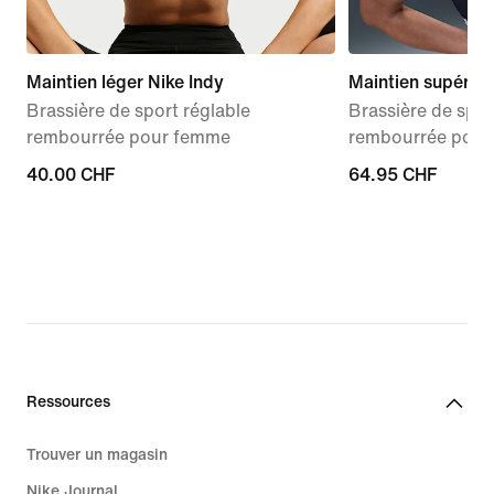
Maintien léger Nike Indy
Maintien supérieu
Brassière de sport réglable
Brassière de spor
rembourrée pour femme
rembourrée pou
40.00 CHF
40.00 CHF
64.95 CHF
64.95 CHF
Ressources
Trouver un magasin
Nike Journal