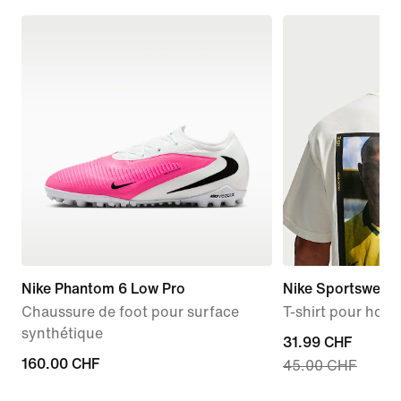
Nike Phantom 6 Low Pro
Nike Sportswear 
Chaussure de foot pour surface
T-shirt pour ho
synthétique
current
31.99 CHF
160.00 CHF
160.00 CHF
45.00 CHF
price
31.99 CHF,