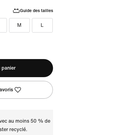
Guide des tailles
M
L
 panier
avoris
avec au moins 50 % de
ster recyclé.