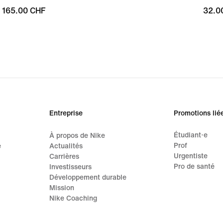
165.00 CHF
165.00 CHF
32.0
32.0
Entreprise
Promotions lié
Étudiant·e
À propos de Nike
Prof
e
Actualités
Urgentiste
Carrières
Pro de santé
Investisseurs
Développement durable
Mission
Nike Coaching