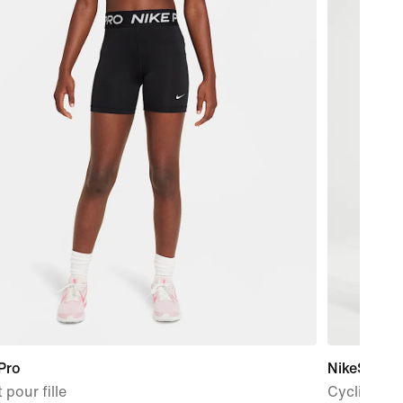
Pro
NikeSKIMS
 pour fille
Cycliste t