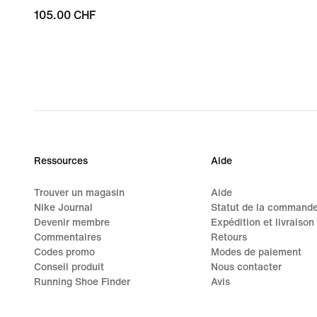
105.00 CHF
105.00 CHF
Ressources
Aide
Trouver un magasin
Aide
Nike Journal
Statut de la command
Devenir membre
Expédition et livraison
Commentaires
Retours
Codes promo
Modes de paiement
Conseil produit
Nous contacter
Running Shoe Finder
Avis