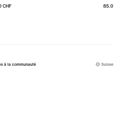
0 CHF
0 CHF
85.00 CHF
85.00 CHF
es à la communauté
Suisse