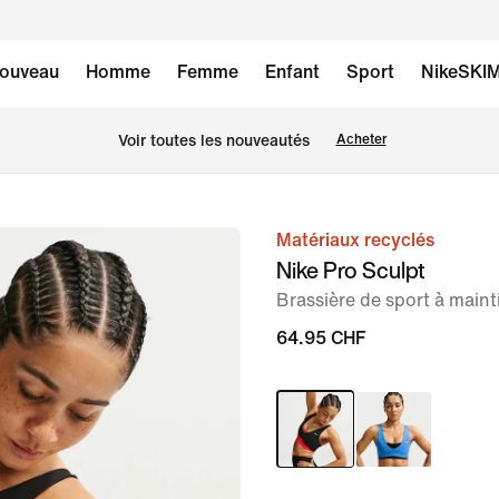
ouveau
Homme
Femme
Enfant
Sport
NikeSKI
 Voir toutes les nouveautés
Acheter
Matériaux recyclés
image 1
Nike Pro Sculpt
sur
Brassière de sport à main
7
64.95 CHF