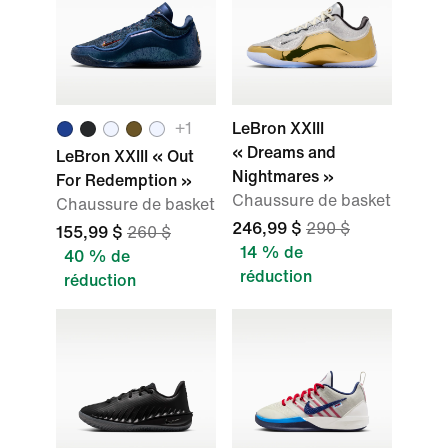
+
1
LeBron XXIII
« Dreams and
LeBron XXIII « Out
Nightmares »
For Redemption »
Chaussure de basket
Chaussure de basket
246,99 $
290 $
155,99 $
260 $
14 % de
40 % de
réduction
réduction