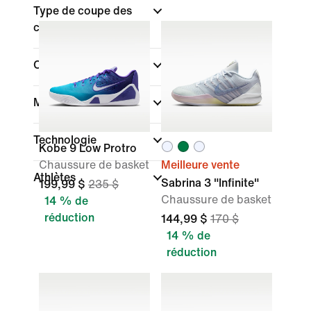
Type de coupe des
chaussures
Collections
Marque
Technologie
Kobe 9 Low Protro
Chaussure de basket
Meilleure vente
Athlètes
Sabrina 3 "Infinite"
199,99 $
235 $
Chaussure de basket
14 % de
réduction
144,99 $
170 $
14 % de
réduction