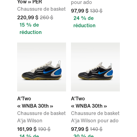
Yow » PER
pour ado
Chaussure de basket
97,99 $
130 $
220,99 $
260 $
24 % de
15 % de
réduction
réduction
A'Two
A'Two
« WNBA 30th »
« WNBA 30th »
Chaussure de basket
Chaussure de basket
A'ja Wilson
A'ja Wilson pour ado
161,99 $
190 $
97,99 $
140 $
14 % de
30 % de