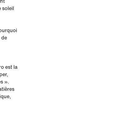
ont
 soleil
pourquoi
 de
o est la
per,
s ».
atières
ique,