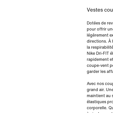
Vestes coup
Dotées de rev
pour offrir u
légèrement ex
directions. À 
la respirabil
Nike Dri-FIT é
rapidement et
coupe-vent p
garder les aff
Avec nos coup
grand air. Un
maintient au 
élastiques pr
corporelle. Q