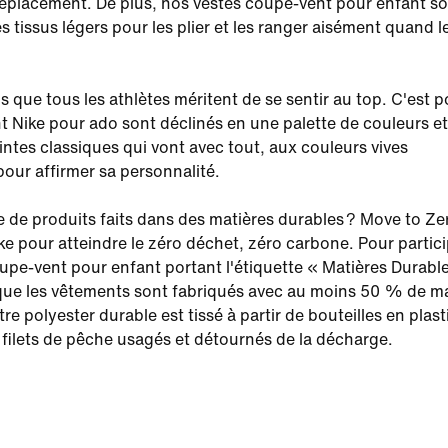
déplacement. De plus, nos vestes coupe-vent pour enfant s
s tissus légers pour les plier et les ranger aisément quand le
 que tous les athlètes méritent de se sentir au top. C'est 
t Nike pour ado sont déclinés en une palette de couleurs et
eintes classiques qui vont avec tout, aux couleurs vives
our affirmer sa personnalité.
e de produits faits dans des matières durables ? Move to Zer
ke pour atteindre le zéro déchet, zéro carbone. Pour partici
upe-vent pour enfant portant l'étiquette « Matières Durable
 que les vêtements sont fabriqués avec au moins 50 % de m
re polyester durable est tissé à partir de bouteilles en plast
e filets de pêche usagés et détournés de la décharge.