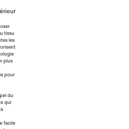
érieur
poser
u tissu
tes les
vorisent
nologie
er plus
s
es pour
pel du
te qui
ts
 facile