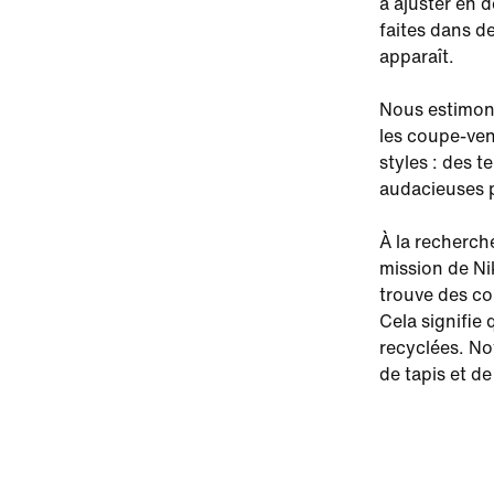
à ajuster en 
faites dans de
apparaît.
Nous estimons
les coupe-ven
styles : des t
audacieuses p
À la recherch
mission de Ni
trouve des co
Cela signifie
recyclées. Not
de tapis et d