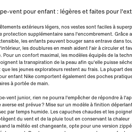
e-vent pour enfant : légères et faites pour l'ext
êtements extérieurs légers, nos vestes sont faciles à super
ne protection supplémentaire sans l'encombrement. Grâce a
tensible, les enfants peuvent bouger sans entrave dans tou
l'intérieur, les doublures en mesh aident l'air à circuler et fa
ité. Pour un confort maximal, les modèles équipés de la tech
loignent la transpiration de la peau afin qu'elle puisse séch
 que les jeunes explorateurs restent au frais. La plupart de
our enfant Nike comportent également des poches pratiqu
aires à portée de main.
e-vent junior, rien ne pourra l'empêcher de répondre à l'ap
e averse est prévue ? Mise sur un modèle à finition déperlan
sec par temps humide. Les capuches chaudes et les poigne
otègent du vent et de la pluie tout en conservant la chaleur
uand la météo est changeante, opte pour une version zippée