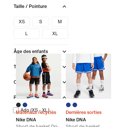
Taille / Pointure
XS
S
M
L
XL
Âge des enfants
Technologie
Couleur
Pointures/Tailles
Ado (XS - XL)
Matériaux recyclés
Dernières sorties
Nike DNA
Nike DNA
Short de basket Dri-
Short de basket