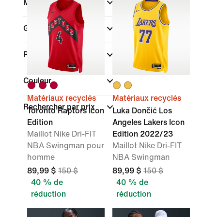
Marque
Genre
(1)
Promotions et offres
Couleur
Matériaux recyclés
Matériaux recyclés
Rechercher par prix
Toronto Raptors Icon
Luka Dončić Los
Edition
Angeles Lakers Icon
Maillot Nike Dri-FIT
Edition 2022/23
NBA Swingman pour
Maillot Nike Dri-FIT
homme
NBA Swingman
89,99 $
150 $
89,99 $
150 $
40 % de
40 % de
réduction
réduction