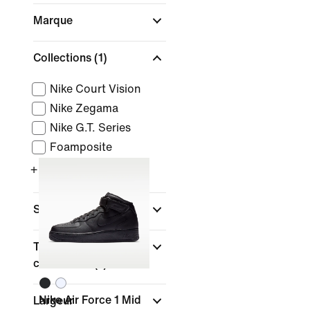
Marque
Collections
(1)
Nike Court Vision
Nike Zegama
Nike G.T. Series
Foamposite
+ Plus
Sport
Type de coupe des
chaussures
(1)
Nike Air Force 1 Mid
Largeur