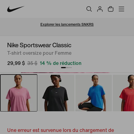
e rabais sur une sélection de nouveaux articles  
Expl
Nike Sportswear Classic
T-shirt oversize pour Femme
29,99 $
35 $
14 % de réduction
Une erreur est survenue lors du chargement de