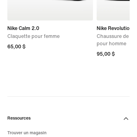
Nike Calm 2.0
Nike Revolution 8
Claquette pour femme
Chaussure de run
pour homme
65,00 $
65,00 $
95,00 $
95,00 $
Ressources
Trouver un magasin