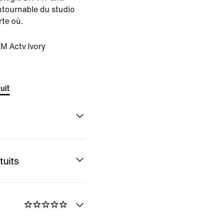
ntournable du studio
rte où.
M Actv Ivory
uit
tuits