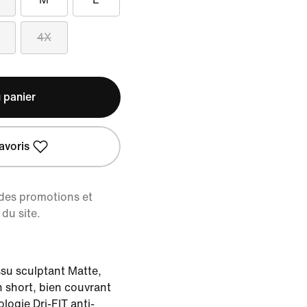
4X
 panier
avoris
 des promotions et
du site.
su sculptant Matte,
n short, bien couvrant
ologie Dri-FIT anti-