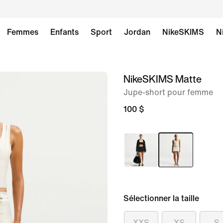
Femmes
Enfants
Sport
Jordan
NikeSKIMS
N
NikeSKIMS Matte
image 1
sur
Jupe-short pour femme
8
100 $
Sélectionner la taille
XXS
XS
S