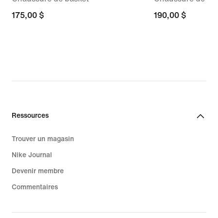
175,00 $
175,00 $
190,00 $
190,00 $
Ressources
Trouver un magasin
Nike Journal
Devenir membre
Commentaires