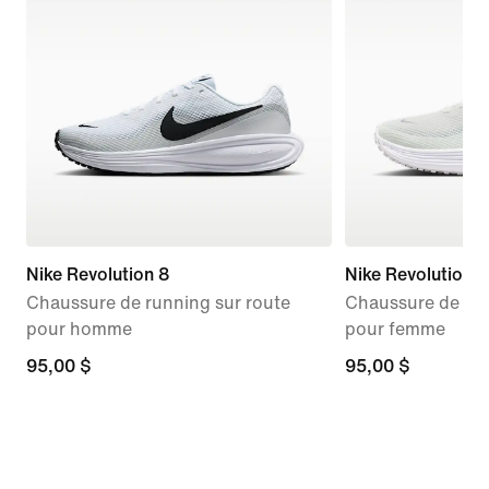
Nike Revolution 8
Nike Revolution 8
Chaussure de running sur route
Chaussure de run
pour homme
pour femme
95,00 $
95,00 $
95,00 $
95,00 $