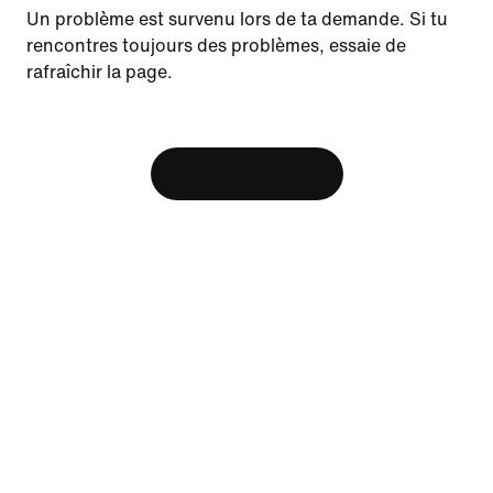
Update your location?
Un problème est survenu lors de ta demande. Si tu
rencontres toujours des problèmes, essaie de
rafraîchir la page.
Canada
United States
Ressources
[ Code: D1B61E47 ]
Trouver un magasin
Afficher le panier
Nike Journal
Devenir membre
Commentaires
Aide
Entreprise