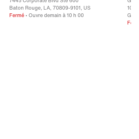
7445 Corporate Blvd Ste 600
Gulf
Baton Rouge, LA, 70809-9101, US
1070
Fermé
• Ouvre demain à 10 h 00
Gulf
Fer