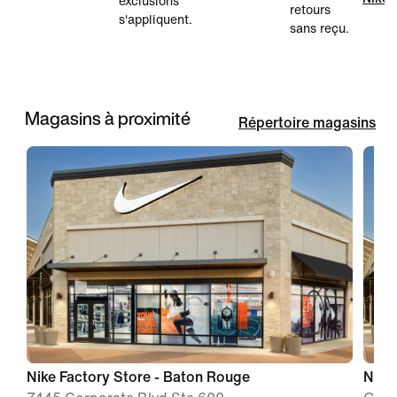
exclusions
retours
s'appliquent.
sans reçu.
Magasins à proximité
Répertoire magasins
Nike Factory Store - Baton Rouge
Nike 