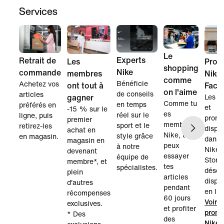
Services
Le
Experts
Retrait de
Les
Prom
shopping
Nike
commande
membres
Nike
comme
Bénéficie
Achetez vos
ont tout à
Fact
on l'aime
de conseils
articles
gagner
Les m
Comme tu
en temps
préférés en
et
-15 % sur le
es
réel sur le
ligne, puis
promo
premier
membre
sport et le
retirez-les
dispo
achat en
Nike, tu
style grâce
en magasin.
dans 
magasin en
peux
à notre
Nike 
devenant
essayer
équipe de
Store
membre*, et
tes
spécialistes.
désor
plein
articles
dispo
d'autres
pendant
en lig
récompenses
60 jours
Voir l
exclusives.
et profiter
promo
* Des
des
Nike 