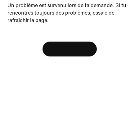
Update your location?
Un problème est survenu lors de ta demande. Si tu
rencontres toujours des problèmes, essaie de
rafraîchir la page.
Canada
United States
Ressources
[ Code: D1B61E47 ]
Trouver un magasin
Afficher le panier
Nike Journal
Devenir membre
Commentaires
Aide
Entreprise