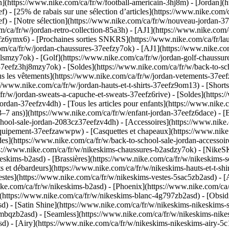
n](https://www.nike.com/ca/fr/w/football-americain-3hj8m) - [Jordan](ht
) - [25% de rabais sur une sélection d’articles](https://www.nike.com/
ef)
- [Notre sélection](https://www.nike.com/ca/fr/w/nouveau-jordan-
/ca/fr/w/jordan-retro-collection-85a3h) - [AJ1](https://www.nike.com/c
eefz6ymx6) - [Prochaines sorties SNKRS](https://www.nike.com/ca/fr/
om/ca/fr/w/jordan-chaussures-37eefzy7ok) - [AJ1](https://www.nike.com
glsmzy7ok) - [Golf](https://www.nike.com/ca/fr/w/jordan-golf-chaussu
-37eefz3hj8mzy7ok) - [Soldes](https://www.nike.com/ca/fr/w/back-to-
s les vêtements](https://www.nike.com/ca/fr/w/jordan-vetements-37eef
//www.nike.com/ca/fr/w/jordan-hauts-et-t-shirts-37eefz9om13) - [Shorts
fr/w/jordan-sweats-a-capuche-et-sweats-37eefz6rive) - [Soldes](https:
jordan-37eefzv4dh) - [Tous les articles pour enfants](https://www.nike
3–7 ans)](https://www.nike.com/ca/fr/w/enfant-jordan-37eefz6dace) - [B
school-sale-jordan-2083cz37eefzv4dh)
- [Accessoires](https://www.nik
-equipement-37eefzawwpw) - [Casquettes et chapeaux](https://www.nike.
oldes](https://www.nike.com/ca/fr/w/back-to-school-sale-jordan-acce
ttps://www.nike.com/ca/fr/w/nikeskims-chaussures-b2asdzy7ok) - [Nike
keskims-b2asd) - [Brassières](https://www.nike.com/ca/fr/w/nikeskims-
s et débardeurs](https://www.nike.com/ca/fr/w/nikeskims-hauts-et-t-sh
stes](https://www.nike.com/ca/fr/w/nikeskims-vestes-5sac5zb2asd) - [A
ike.com/ca/fr/w/nikeskims-b2asd) - [Phoenix](https://www.nike.com/ca
](https://www.nike.com/ca/fr/w/nikeskims-blanc-4g797zb2asd) - [Obsi
d) - [Satin Shine](https://www.nike.com/ca/fr/w/nikeskims-nikeskims-s
dmbqzb2asd) - [Seamless](https://www.nike.com/ca/fr/w/nikeskims-nike
d) - [Airy](https://www.nike.com/ca/fr/w/nikeskims-nikeskims-airy-5c