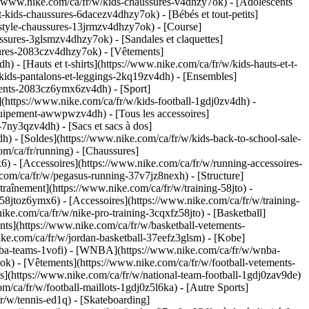
://www.nike.com/ca/fr/w/kids-chaussures-v4dhzy7ok) - [Adolescents
-kids-chaussures-6dacezv4dhzy7ok) - [Bébés et tout-petits]
estyle-chaussures-13jrmzv4dhzy7ok) - [Course]
ssures-3glsmzv4dhzy7ok) - [Sandales et claquettes]
ssures-2083czv4dhzy7ok)
- [Vêtements]
- [Hauts et t-shirts](https://www.nike.com/ca/fr/w/kids-hauts-et-t-
/kids-pantalons-et-leggings-2kq19zv4dh) - [Ensembles]
tements-2083cz6ymx6zv4dh)
- [Sport]
(https://www.nike.com/ca/fr/w/kids-football-1gdj0zv4dh) -
equipement-awwpwzv4dh) - [Tous les accessoires]
7ny3qzv4dh) - [Sacs et sacs à dos]
h) - [Soldes](https://www.nike.com/ca/fr/w/kids-back-to-school-sale-
m/ca/fr/running) - [Chaussures]
) - [Accessoires](https://www.nike.com/ca/fr/w/running-accessoires-
om/ca/fr/w/pegasus-running-37v7jz8nexh) - [Structure]
traînement](https://www.nike.com/ca/fr/w/training-58jto) -
58jtoz6ymx6) - [Accessoires](https://www.nike.com/ca/fr/w/training-
ike.com/ca/fr/w/nike-pro-training-3cqxfz58jto)
- [Basketball]
nts](https://www.nike.com/ca/fr/w/basketball-vetements-
ke.com/ca/fr/w/jordan-basketball-37eefz3glsm) - [Kobe]
/nba-teams-1vofi) - [WNBA](https://www.nike.com/ca/fr/w/wnba-
7ok) - [Vêtements](https://www.nike.com/ca/fr/w/football-vetements-
s](https://www.nike.com/ca/fr/w/national-team-football-1gdj0zav9de)
om/ca/fr/w/football-maillots-1gdj0z5l6ka)
- [Autre Sports]
r/w/tennis-ed1q) - [Skateboarding]