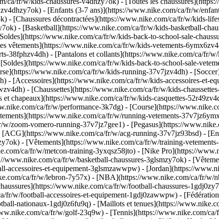
m/ca/fr/w/kids-chaussures-v4dhzy7ok) - [Toutes les chaussures](https
jzv4dhzy7ok) - [Enfants (3-7 ans)](https://www.nike.com/ca/fr/w/enfant
) - [Chaussures décontractées](https://www.nike.com/ca/fr/w/kids-lif
ok) - [Basketball](https://www.nike.com/ca/fr/w/kids-basketball-chau
- [Soldes](https://www.nike.com/ca/fr/w/kids-back-to-school-sale-chau
s vêtements](https://www.nike.com/ca/fr/w/kids-vetements-6ymx6zv4dh) 
rts-38fphzv4dh) - [Pantalons et collants](https://www.nike.com/ca/fr/w
- [Soldes](https://www.nike.com/ca/fr/w/kids-back-to-school-sale-ve
se](https://www.nike.com/ca/fr/w/kids-running-37v7jzv4dh) - [Soccer]
dh)
- [Accessoires](https://www.nike.com/ca/fr/w/kids-accessoires-et-
v4dh) - [Chaussettes](https://www.nike.com/ca/fr/w/kids-chaussettes-
s et chapeaux](https://www.nike.com/ca/fr/w/kids-casquettes-52r49zv4d
.nike.com/ca/fr/w/performance-3k7dg) - [Course](https://www.nike.co
tements](https://www.nike.com/ca/fr/w/running-vetements-37v7jz6ymx6
/w/zoom-vomero-running-37v7jz7gee1) - [Pegasus](https://www.nike.c
 - [ACG](https://www.nike.com/ca/fr/w/acg-running-37v7jz93bsd)
- [En
zy7ok) - [Vêtements](https://www.nike.com/ca/fr/w/training-vetements-
.com/ca/fr/w/metcon-training-3yxqsz58jto) - [Nike Pro](https://www.n
s://www.nike.com/ca/fr/w/basketball-chaussures-3glsmzy7ok) - [Vêteme
ll-accessoires-et-equipement-3glsmzawwpw) - [Jordan](https://www.ni
ike.com/ca/fr/w/lebron-7y57x) - [NBA](https://www.nike.com/ca/fr/w
 chaussures](https://www.nike.com/ca/fr/w/football-chaussures-1gdj0zy
a/fr/w/football-accessoires-et-equipement-1gdj0zawwpw) - [Fédération
otball-nationaux-1gdj0z6fu9q) - [Maillots et tenues](https://www.nike.c
ww.nike.com/ca/fr/w/golf-23q9w) - [Tennis](https://www.nike.com/ca/f