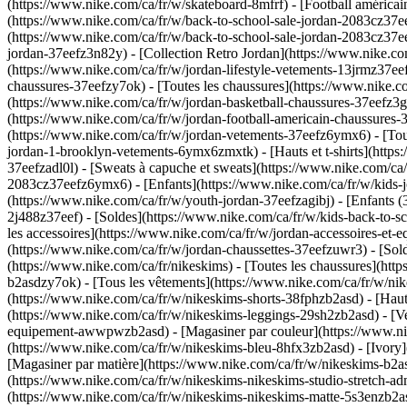
(https://www.nike.com/ca/fr/w/skateboard-8mfrf) - [Football américai
(https://www.nike.com/ca/fr/w/back-to-school-sale-jordan-2083cz37eef
(https://www.nike.com/ca/fr/w/back-to-school-sale-jordan-2083cz37e
jordan-37eefz3n82y) - [Collection Retro Jordan](https://www.nike.com
(https://www.nike.com/ca/fr/w/jordan-lifestyle-vetements-13jrmz37
chaussures-37eefzy7ok) - [Toutes les chaussures](https://www.nike.c
(https://www.nike.com/ca/fr/w/jordan-basketball-chaussures-37eefz3
(https://www.nike.com/ca/fr/w/jordan-football-americain-chaussures
(https://www.nike.com/ca/fr/w/jordan-vetements-37eefz6ymx6) - [Tou
jordan-1-brooklyn-vetements-6ymx6zmxtk) - [Hauts et t-shirts](https:
37eefzadl0l) - [Sweats à capuche et sweats](https://www.nike.com/ca/
2083cz37eefz6ymx6)
- [Enfants](https://www.nike.com/ca/fr/w/kids-
(https://www.nike.com/ca/fr/w/youth-jordan-37eefzagibj) - [Enfants (
2j488z37eef) - [Soldes](https://www.nike.com/ca/fr/w/kids-back-to-
les accessoires](https://www.nike.com/ca/fr/w/jordan-accessoires-et
(https://www.nike.com/ca/fr/w/jordan-chaussettes-37eefzuwr3) - [S
(https://www.nike.com/ca/fr/nikeskims) - [Toutes les chaussures](h
b2asdzy7ok)
- [Tous les vêtements](https://www.nike.com/ca/fr/w/ni
(https://www.nike.com/ca/fr/w/nikeskims-shorts-38fphzb2asd) - [Haut
(https://www.nike.com/ca/fr/w/nikeskims-leggings-29sh2zb2asd) - [Ve
equipement-awwpwzb2asd)
- [Magasiner par couleur](https://www.n
(https://www.nike.com/ca/fr/w/nikeskims-bleu-8hfx3zb2asd) - [Ivory
[Magasiner par matière](https://www.nike.com/ca/fr/w/nikeskims-b2as
(https://www.nike.com/ca/fr/w/nikeskims-nikeskims-studio-stretch-a
(https://www.nike.com/ca/fr/w/nikeskims-nikeskims-matte-5s3enzb2as