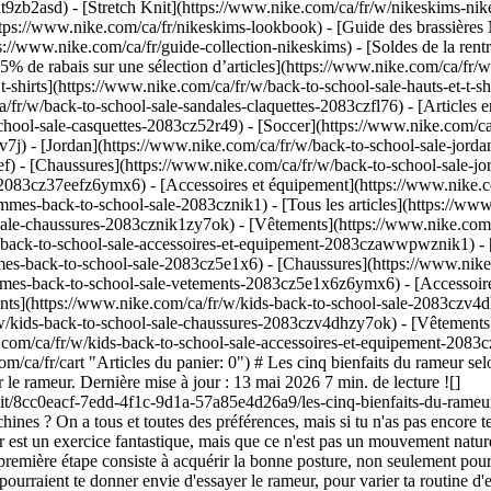
t9zb2asd) - [Stretch Knit](https://www.nike.com/ca/fr/w/nikeskims-ni
ps://www.nike.com/ca/fr/nikeskims-lookbook) - [Guide des brassières
ww.nike.com/ca/fr/guide-collection-nikeskims) - [Soldes de la rentré
5% de rabais sur une sélection d’articles](https://www.nike.com/ca/fr/
t-shirts](https://www.nike.com/ca/fr/w/back-to-school-sale-hauts-et-t-
/fr/w/back-to-school-sale-sandales-claquettes-2083czfl76) - [Articles 
hool-sale-casquettes-2083cz52r49) - [Soccer](https://www.nike.com/ca/
7v7j)
- [Jordan](https://www.nike.com/ca/fr/w/back-to-school-sale-jordan
ef) - [Chaussures](https://www.nike.com/ca/fr/w/back-to-school-sale-
2083cz37eefz6ymx6) - [Accessoires et équipement](https://www.nike.co
es-back-to-school-sale-2083cznik1) - [Tous les articles](https://ww
sale-chaussures-2083cznik1zy7ok) - [Vêtements](https://www.nike.co
s-back-to-school-sale-accessoires-et-equipement-2083czawwpwznik1)
-
mmes-back-to-school-sale-2083cz5e1x6) - [Chaussures](https://www.nik
mes-back-to-school-sale-vetements-2083cz5e1x6z6ymx6) - [Accessoire
wzv4dh) Cancel Annuler Recherches populaires [](https://www.nike.com/ca/fr/favorites "Favoris")[](https://www.nike.com/ca/fr/cart "Articles du panier: 0") # Les cinq bienfaits du rameur selon les experts ##### Sport et activité Tu cherches un nouvel d'entraînement ? Voici quelques raisons pour te donner envie d'essayer le rameur. Dernière mise à jour : 13 mai 2026 7 min. de lecture ![](https://static.nike.com/a/images/f_auto/dpr_1.0,cs_srgb/h_2432,c_limit/8cc0eacf-7edd-4f1c-9d1a-57a85e4d26a9/les-cinq-bienfaits-du-rameur-selon-les-experts.jpg) Quand tu vas à la salle pour transpirer, as-tu l'impression de toujours utiliser le même équipement et les mêmes machines ? On a tous et toutes des préférences, mais si tu n'as pas encore testé le rameur, c'est le bon moment ! Amanda Painter Diver, kiné, coach rameur et fondatrice de The Rowing Doc, affirme que le rameur est un exercice fantastique, mais que ce n'est pas un mouvement naturel du quotidien. « Si tu commences en douceur et que tu t'entraînes d'abord à apprendre le mouvement, tu progresseras encore plus ». La première étape consiste à acquérir la bonne posture, non seulement pour maîtriser la machine, mais aussi pour éviter les blessures potentielles. Pour commencer, découvre les raisons avancées par les experts et qui pourraient te donner envie d'essayer le rameur, pour varier ta routine d'entraînement et profiter au passage de ses bienfaits pour la santé. Si tu débutes, la première étape consiste à apprendre la bonne posture, non seulement pour maîtriser la machine, mais également pour éviter quelques difficultés. Pour commencer, découvre les raisons avancées par les experts et qui pourraient te donner envie d'essayer le rameur, pour varier ta routine d'entraînement et profiter au passage de ses bienfaits pour la santé. ## Les cinq bienfaits du rameur 1. # 1.Il peut être utilisé soit pour une séance cardio faisant travailler tout le corps, soit pour un entraînement de récupération Si ton objectif est de faire travailler tout ton corps, ou si tu as besoin de récupérer de manière active, tu peux ajuster l'intensité du rameur à ta convenance. [Les recherches ont révélé](https://journals.lww.com/acsm-msse/Fulltext/2008/03000/Physiological_and_Performance_Effects_of_Low_.26.aspx) qu'avec une bonne posture, le rameur fait travailler plus de 80 % du corps, ce qui en fait un excellent choix pour un entraînement complet, associant travail cardio (augmentation du rythme cardiaque), endurance (pour tenir plus longtemps) et renforcement (activation et sollicitation de plusieurs groupes musculaires). Comme dans tous les sports, il est préférable de varier tes entraînements tout au long de la semaine pour [éviter les déséquilibres musculaires](https://www.eajournals.org/wp-content/uploads/A-Novel-approach-to-detect-muscle-strength-imbalances-via-motion-analysis-using-Sensory-Inputs.pdf). Pour les adeptes du rameur, [de nombreuses études](https://www.frontiersin.org/articles/10.3389/fphys.2020.00888/full) suggèrent d'alterner avec un [entraînement de renforcement avec forte résistance](https://www.researchgate.net/publication/338550725_Strength_and_Conditioning_for_Competitive_Rowers), non seulement pour [prévenir les blessures](https://www.acsm.org/docs/default-source/files-for-resource-library/smb-resistance-training-and-injury-prevention.pdf), mais également pour activer différents groupes musculaires. Il y a différentes manières d'optimiser tes entraînements sur rameur, en fonction de tes objectifs. Si tu cherches à gagner en puissance, il est important de te focaliser sur les mouvements des jambes. D'après Neil Bergenroth, champion national de rameur, entraîneur et directeur de Grow Tulsa (un programme de la Tulsa Youth Rowing Association), c'est durant la phase de propulsion, lorsque tu repousses la machine à l'aide des pieds et des jambes, que tu travailles la puissance. « Si le mouvement est fait correctement, il est possible de soulever quelques kilos en décollant du siège de la machine et en suspendant le poids du corps à la poignée, explique Neil Bergenroth. Plus ce mouvement est réussi, plus puissante est la force que l'athlète peut appliquer sur le repose-pied et la poignée. Une fois qu'on a appris à faire cela, c'est comme si on passait d'un moteur à quatre cylindres à un V8 ! » Au contraire, si tu fais un entraînement basé sur l'endurance, Amanda Painter Diver suggère de pousser avec moins de force sur les jambes pour permettre à ton corps de récupérer. Pour rester sur un exercice de type aérobie, Neil Bergenroth explique que tu dois pouvoir tenir une conversation tout en ramant. « Tant que \[ton] rythme cardiaque reste dans la tranche basse (environ 30 à 60 % de ton rythme cardiaque maximal) ou un peu au-dessus si tu es un ou une athlète qui s'entraîne beaucoup, une séance de rameur peut servir d'entraînement de récupération », précise-t