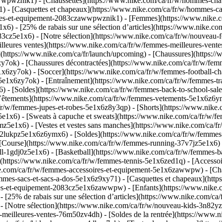
wpwznik1) - [Chaussettes](https://www.nike.com/ca/fr/w/hommes-chauss
) - [Casquettes et chapeaux](https://www.nike.com/ca/fr/w/hommes-cas
res-et-equipement-2083czawwpwznik1) - [Femmes](https://www.nike.co
x6) - [25% de rabais sur une sélection d’articles](https://www.nike.c
083cz5e1x6)
- [Notre sélection](https://www.nike.com/ca/fr/w/nouvea
lleures ventes](https://www.nike.com/ca/fr/w/femmes-meilleures-ve
](https://www.nike.com/ca/fr/launch/upcoming)
- [Chaussures](https:/
y7ok) - [Chaussures décontractées](https://www.nike.com/ca/fr/w/femm
x6zy7ok) - [Soccer](https://www.nike.com/ca/fr/w/femmes-football-ch
e1x6zy7ok) - [Entraînement](https://www.nike.com/ca/fr/w/femmes-trai
76) - [Soldes](https://www.nike.com/ca/fr/w/femmes-back-to-school-s
tements](https://www.nike.com/ca/fr/w/femmes-vetements-5e1x6z6ymx6)
/fr/w/femmes-jupes-et-robes-5e1x6z8y3qp) - [Shorts](https://www.nike
e1x6) - [Sweats à capuche et sweats](https://www.nike.com/ca/fr/w/fe
mz5e1x6) - [Vestes et vestes sans manches](https://www.nike.com/ca/
s-2lukpz5e1x6z6ymx6) - [Soldes](https://www.nike.com/ca/fr/w/femm
Course](https://www.nike.com/ca/fr/w/femmes-running-37v7jz5e1x6) -
ll-1gdj0z5e1x6) - [Basketball](https://www.nike.com/ca/fr/w/femmes-b
](https://www.nike.com/ca/fr/w/femmes-tennis-5e1x6zed1q)
- [Accesso
.com/ca/fr/w/femmes-accessoires-et-equipement-5e1x6zawwpw) - [Chau
emmes-sacs-et-sacs-a-dos-5e1x6z9xy71) - [Casquettes et chapeaux](htt
s-et-equipement-2083cz5e1x6zawwpw) - [Enfants](https://www.nike.com/
 [25% de rabais sur une sélection d’articles](https://www.nike.com/ca
)
- [Notre sélection](https://www.nike.com/ca/fr/w/nouveau-kids-3n82y
-meilleures-ventes-76m50zv4dh) - [Soldes de la rentrée](https://www.