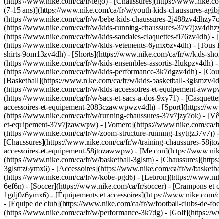
(https://www.nike.com/ca/fr/lego)
- [Chaussures](https://www.nike.co
(7-15 ans)](https://www.nike.com/ca/fr/w/youth-kids-chaussures-agib
(https://www.nike.com/ca/fr/w/bebe-kids-chaussures-2j488zv4dhzy7ok
(https://www.nike.com/ca/fr/w/kids-running-chaussures-37v7jzv4dhzy7
(https://www.nike.com/ca/fr/w/kids-sandales-claquettes-fl76zv4dh) 
(https://www.nike.com/ca/fr/w/kids-vetements-6ymx6zv4dh) - [Tous le
shirts-9om13zv4dh) - [Shorts](https://www.nike.com/ca/fr/w/kids-sho
(https://www.nike.com/ca/fr/w/kids-ensembles-assortis-2lukpzv4dh) 
(https://www.nike.com/ca/fr/w/kids-performance-3k7dgzv4dh) - [Cour
[Basketball](https://www.nike.com/ca/fr/w/kids-basketball-3glsmzv4
(https://www.nike.com/ca/fr/w/kids-accessoires-et-equipement-awwpwz
(https://www.nike.com/ca/fr/w/sacs-et-sacs-a-dos-9xy71) - [Casquette
accessoires-et-equipement-2083czawwpwzv4dh) - [Sport](https://www
(https://www.nike.com/ca/fr/w/running-chaussures-37v7jzy7ok) - [Vê
et-equipement-37v7jzawwpw) - [Vomero](https://www.nike.com/ca/fr
(https://www.nike.com/ca/fr/w/zoom-structure-running-1sytgz37v7j)
[Chaussures](https://www.nike.com/ca/fr/w/training-chaussures-58jto
accessoires-et-equipement-58jtozawwpw) - [Metcon](https://www.nike
(https://www.nike.com/ca/fr/w/basketball-3glsm) - [Chaussures](http
3glsmz6ymx6) - [Accessoires](https://www.nike.com/ca/fr/w/basketba
(https://www.nike.com/ca/fr/w/kobe-pgd6) - [Lebron](https://www.n
6ef6n)
- [Soccer](https://www.nike.com/ca/fr/soccer) - [Crampons et
1gdj0z6ymx6) - [Équipements et accessoires](https://www.nike.com/c
- [Équipe de club](https://www.nike.com/ca/fr/w/football-clubs-de-fo
(https://www.nike.com/ca/fr/w/performance-3k7dg) - [Golf](https://w