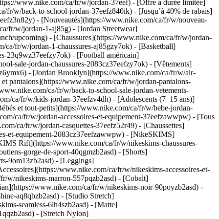
tps://www.nike.com/ca/fr/w/jordan-37eef) - [Offre à durée limitée]
ca/fr/w/back-to-school-jordan-37eefz840ik) - [Jusqu’à 40% de rabais]
37eefz3n82y) - [Nouveautés](https://www.nike.com/ca/fr/w/nouveau-
a/fr/w/jordan-1-aj85g) - [Jordan Streetwear]
launch/upcoming)
- [Chaussures](https://www.nike.com/ca/fr/w/jordan-
/ca/fr/w/jordan-1-chaussures-aj85gzy7ok) - [Basketball]
res-23q9wz37eefzy7ok) - [Football américain]
school-sale-jordan-chaussures-2083cz37eefzy7ok)
- [Vêtements]
z6ymx6) - [Jordan Brooklyn](https://www.nike.com/ca/fr/w/air-
 et pantalons](https://www.nike.com/ca/fr/w/jordan-pantalons-
//www.nike.com/ca/fr/w/back-to-school-sale-jordan-vetements-
.com/ca/fr/w/kids-jordan-37eefzv4dh) - [Adolescents (7–15 ans)]
ébés et tout-petits](https://www.nike.com/ca/fr/w/bebe-jordan-
e.com/ca/fr/w/jordan-accessoires-et-equipement-37eefzawwpw) - [Tous
com/ca/fr/w/jordan-casquettes-37eefz52r49) - [Chaussettes]
ssoires-et-equipement-2083cz37eefzawwpw) - [NikeSKIMS]
SKIMS Rift](https://www.nike.com/ca/fr/w/nikeskims-chaussures-
soutiens-gorge-de-sport-40qgmzb2asd) - [Shorts]
irts-9om13zb2asd) - [Leggings]
ccessoires](https://www.nike.com/ca/fr/w/nikeskims-accessoires-et-
/fr/w/nikeskims-marron-557pqzb2asd) - [Cobalt]
dian](https://www.nike.com/ca/fr/w/nikeskims-noir-90poyzb2asd)
-
hine-aq8qbzb2asd) - [Studio Stretch]
skims-seamless-6lh4szb2asd) - [Matte]
1qqzb2asd) - [Stretch Nylon]