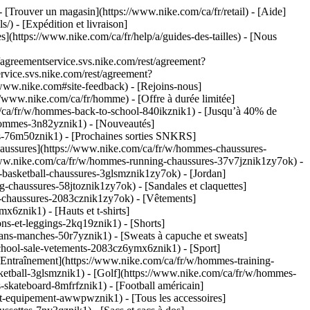
- [Trouver un magasin](https://www.nike.com/ca/fr/retail) - [Aide]
/) - [Expédition et livraison]
es](https://www.nike.com/ca/fr/help/a/guides-des-tailles) - [Nous
greementservice.svs.nike.com/rest/agreement?
vice.svs.nike.com/rest/agreement?
w.nike.com#site-feedback) - [Rejoins-nous]
//www.nike.com/ca/fr/homme) - [Offre à durée limitée]
m/ca/fr/w/hommes-back-to-school-840ikznik1) - [Jusqu’à 40% de
-hommes-3n82yznik1) - [Nouveautés]
s-76m50znik1) - [Prochaines sorties SNKRS]
haussures](https://www.nike.com/ca/fr/w/hommes-chaussures-
/www.nike.com/ca/fr/w/hommes-running-chaussures-37v7jznik1zy7ok) -
basketball-chaussures-3glsmznik1zy7ok) - [Jordan]
chaussures-58jtoznik1zy7ok) - [Sandales et claquettes]
le-chaussures-2083cznik1zy7ok)
- [Vêtements]
6znik1) - [Hauts et t-shirts]
ns-et-leggings-2kq19znik1) - [Shorts]
ans-manches-50r7yznik1) - [Sweats à capuche et sweats]
-school-sale-vetements-2083cz6ymx6znik1)
- [Sport]
Entraînement](https://www.nike.com/ca/fr/w/hommes-training-
ketball-3glsmznik1) - [Golf](https://www.nike.com/ca/fr/w/hommes-
skateboard-8mfrfznik1) - [Football américain]
et-equipement-awwpwznik1) - [Tous les accessoires]