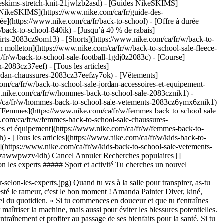
keskims-stretch-knit-21jwlzb2asd)
- [Guides NikeSKIMS]
 NikeSKIMS](https://www.nike.com/ca/fr/guide-des-
e](https://www.nike.com/ca/fr/back-to-school) - [Offre à durée
w/back-to-school-840ik) - [Jusqu’à 40 % de rabais]
shirts-2083cz9om13) - [Shorts](https://www.nike.com/ca/fr/w/back-to-
en molleton](https://www.nike.com/ca/fr/w/back-to-school-sale-fleece-
fr/w/back-to-school-sale-football-1gdj0z2083c) - [Course]
-2083cz37eef) - [Tous les articles]
jordan-chaussures-2083cz37eefzy7ok) - [Vêtements]
m/ca/fr/w/back-to-school-sale-jordan-accessoires-et-equipement-
w.nike.com/ca/fr/w/hommes-back-to-school-sale-2083cznik1) -
m/ca/fr/w/hommes-back-to-school-sale-vetements-2083cz6ymx6znik1)
 [Femmes](https://www.nike.com/ca/fr/w/femmes-back-to-school-sale-
e.com/ca/fr/w/femmes-back-to-school-sale-chaussures-
s et équipement](https://www.nike.com/ca/fr/w/femmes-back-to-
-il. 2. # 2.Il peut t'aider à améliorer ta posture Si tu as une bonne posture sur le rameur, ça peut t'aider à améliorer également ta posture au quotidien. Dans une étude de 2021 publiée dans la revue Interdisciplinary Neurosurgery, les scientifiques encourageaient les chirurgiens et chirurgiennes (qui faisaient état de douleurs musculo-squelettiques fréquentes dues à des positions inévitables pour opérer) à utiliser un rameur pour améliorer leur posture et atténuer la fatigue musculaire. « Le rameur et des entraînements réguliers offrent clairement des bénéfices considérables d'un point de vue aérobie, confirme Neil Bergenroth. Faire du rameur est une excellente manière d'améliorer la capacité de son cœur à envoyer le sang dans tout le corps ». Pour savoir si ta position assise est correcte, le champion de rameur préconise de faire comme si tu portais un jean avec des poches à l'arrière. Tu dois fléchir légèrement les hanches (presque comme si tu effectuais un squat traditionnel pour t'asseoir) et placer les fesses vers l'avant du siège, en faisant une rotation au niveau des hanches de manière à ce que tes poches (imaginaires) regardent derrière toi. Amanda Painter Diver précise également que si tu sollicites les muscles du dos et des épaules et que tu rapproches les omoplates l'une de l'autre en ramenant les bras en arrière, tu pourrais remarquer une amélioration de ta posture au quotidien. Comme l'explique un article paru dans l'[International Journal of Sports Medicine](https://www.ncbi.nlm.nih.gov/pmc/articles/PMC3811730/), lorsque les muscles scapulaires (situés autour des omoplates) sont faibles, la position des omoplates change (ce qui peut entraîner un arrondissement des épaules). Ainsi, les exercices de contraction similaires à ceux qui consistent à serrer les omoplates lorsque tu rames sont recommandés pour développer le fonctionnement de ces muscles scapulaires et les renforcer, ce qui permet d'améliorer la posture. 3. # 3.Il améliore la santé cardiaque L'utilisation d'un rameur peut booster ta santé cardiovasculaire, non seulement en renforçant ton cœur (en améliorant l'efficacité avec laquelle ton cœur pompe le sang), mais également (selon les résultats d'une [étude de 2015](https://www.ncbi.nlm.nih.gov/pmc/articles/PMC4564707/)) en contribuant à faire baisser le taux de cholestérol LDL, souvent [associé à des maladies cardiaques](https://my.clevelandclinic.org/health/articles/16866-cholesterol-guidelines--heart-health#:~:text=The%20fact%20is%2C%20elevated%20low,chest%20pain%20and%20heart%20attack.). « Bien sûr, le rameur et des entraînements réguliers offrent clairement des bénéfices considérables d'un point de vue aérobie, confirme Neil Bergenroth. Faire du rameur est une très bonne manière de renforcer le système cardiovasculaire et il a été prouvé que cela améliorait le débit cardiaque. Faire du rameur est une excellente manière de développer la capacité du cœur à envoyer le sang dans tout le corps. » Bien sûr, [le sport de manière générale est bon pour le cœur](https://www.ahajournals.org/doi/10.1161/01.cir.0000048890.59383.8d). Mais les résultats d'[une étude publiée pour la première fois en ligne en 2014](http://www.biomed.cas.cz/physiolres/pdf/64/64_203.pdf) comparent directement le rameur au cyclisme et suggèrent que le rameur règne en maître en termes de charge cardiaque, ce qui te permet d'avoir un entraînement cardiovasculaire plus poussé. 4. # 4.Il s'agit d'un entraînement à faible impact Le rameur est un entraînement à faible impact qui applique donc moins de tension sur les os et les articulations que les entraînements à fort impact comme le running. En effet, [les recherches ont révélé](https://pubmed.ncbi.nlm.nih.gov/25224128/) que le rameur pouvait améliorer la densité minérale osseuse au niveau de la colonne vertébrale et des hanches, ce qui peut contribuer à prévenir les fractures. Étant donné que le rameur est une activité à faible impact, il est souvent recommandé [aux personnes âgées de 65 ans et plus](https://www.researchgate.net/publication/272991551_Effects_of_Rowing_Exercise_on_Prevention_of_Metabolic_Syndrome_and_Sarcopenia_for_Senior_People) ou [souffrant d'arthrose](https://www.arthritis.org/health-wellness/healthy-living/physical-activity/other-activities/tips-for-using-a-rowing-machine-safely-with-arthri), car il n'applique pas de pression supplémentaire sur les articulations. Pense quand même à consulter ton médecin pour t'assurer que la pratique du rameur ne t'est pas déconseillée,