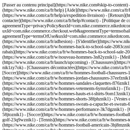
[Passer au contenu principal](https://www.nike.com#skip-to-content) 
(https://www.nike.com/ca/fr/help) [Aide](https://www.nike.com/ca/fr/he
(https://www.nike.com/ca/fr/help/a/expedition-livraison) - [Retours](ht
contacter](https://www.nike.com/ca/fr/help/#contact) - [Politique de c
agreementType=privacyPolicy&uxId=com.nike.commerce.nikedotcom.we
uxId=com.nike.commerce.checkout.web&agreementType=termsofsale&req
agreementType=termsOfUse&uxId=com.nike.commerce.nikedotcom.web&
(https://www.nike.com/ca/fr/adhesion) - [S'identifier](https://www.nik
(https://www.nike.com/ca/fr/w/hommes-back-to-school-sale-2083cznik
rabais](https://www.nike.com/ca/fr/w/hommes-back-to-school-sale-2
(https://www.nike.com/ca/fr/w/nouveau-hommes-3n82yznik1) - [Meill
(https://www.nike.com/ca/fr/launch/upcoming)
- [Chaussures](https:
nik1zy7ok) - [Chaussures décontractées](https://www.nike.com/ca/f
[Soccer](https://www.nike.com/ca/fr/w/hommes-football-chaussures-
(https://www.nike.com/ca/fr/w/hommes-jordan-chaussures-37eefznik1z
(https://www.nike.com/ca/fr/w/hommes-sandales-claquettes-fl76znik
(https://www.nike.com/ca/fr/w/hommes-vetements-6ymx6znik1) - [Tou
(https://www.nike.com/ca/fr/w/hommes-hauts-et-t-shirts-9om13znik1) 
(https://www.nike.com/ca/fr/w/hommes-shorts-38fphznik1) - [Vestes 
(https://www.nike.com/ca/fr/w/hommes-sweats-a-capuche-et-sweats-
(https://www.nike.com/ca/fr/w/hommes-performance-3k7dgznik1) - [C
58jtoznik1) - [Soccer](https://www.nike.com/ca/fr/w/hommes-footbal
golf-23q9wznik1) - [Tennis](https://www.nike.com/ca/fr/w/hommes-te
(https://www.nike.com/ca/fr/w/hommes-football-americain-3hj8mzni