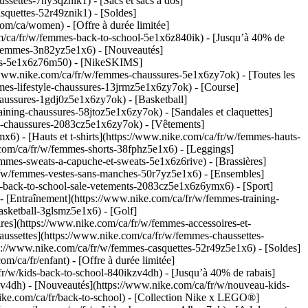
ettes-7ny3qznik1) - [Sacs et sacs à dos]
quettes-52r49znik1) - [Soldes]
m/ca/women) - [Offre à durée limitée]
om/ca/fr/w/femmes-back-to-school-5e1x6z840ik) - [Jusqu’à 40% de
u-femmes-3n82yz5e1x6) - [Nouveautés]
ntes-5e1x6z76m50) - [NikeSKIMS]
/www.nike.com/ca/fr/w/femmes-chaussures-5e1x6zy7ok) - [Toutes les
es-lifestyle-chaussures-13jrmz5e1x6zy7ok) - [Course]
aussures-1gdj0z5e1x6zy7ok) - [Basketball]
ning-chaussures-58jtoz5e1x6zy7ok) - [Sandales et claquettes]
ale-chaussures-2083cz5e1x6zy7ok)
- [Vêtements]
 - [Hauts et t-shirts](https://www.nike.com/ca/fr/w/femmes-hauts-
.com/ca/fr/w/femmes-shorts-38fphz5e1x6) - [Leggings]
mmes-sweats-a-capuche-et-sweats-5e1x6z6rive) - [Brassières]
fr/w/femmes-vestes-sans-manches-50r7yz5e1x6) - [Ensembles]
es-back-to-school-sale-vetements-2083cz5e1x6z6ymx6)
- [Sport]
 [Entraînement](https://www.nike.com/ca/fr/w/femmes-training-
asketball-3glsmz5e1x6) - [Golf]
ires](https://www.nike.com/ca/fr/w/femmes-accessoires-et-
ssettes](https://www.nike.com/ca/fr/w/femmes-chaussettes-
ps://www.nike.com/ca/fr/w/femmes-casquettes-52r49z5e1x6) - [Soldes]
ca/fr/enfant) - [Offre à durée limitée]
/fr/w/kids-back-to-school-840ikzv4dh) - [Jusqu’à 40% de rabais]
zv4dh) - [Nouveautés](https://www.nike.com/ca/fr/w/nouveau-kids-
nike.com/ca/fr/back-to-school) - [Collection Nike x LEGO®]