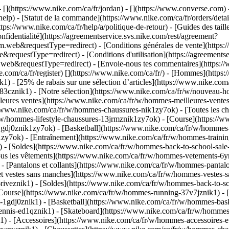
- [](https://www.nike.com/ca/fr/jordan) - [](https://www.converse.com)
lp) - [Statut de la commande](https://www.nike.com/ca/fr/orders/details
tps://www.nike.com/ca/fr/help/a/politique-de-retour) - [Guides des taill
onfidentialité](https://agreementservice.svs.nike.com/rest/agreement?
b&requestType=redirect) - [Conditions générales de vente](https://a
uestType=redirect) - [Conditions d'utilisation](https://agreementser
requestType=redirect) - [Envoie-nous tes commentaires](https://ww
e.com/ca/fr/register)
[](https://www.nike.com/ca/fr/) - [Hommes](https:
1) - [25% de rabais sur une sélection d’articles](https://www.nike.co
083cznik1)
- [Notre sélection](https://www.nike.com/ca/fr/w/nouveau
eures ventes](https://www.nike.com/ca/fr/w/hommes-meilleures-vente
//www.nike.com/ca/fr/w/hommes-chaussures-nik1zy7ok) - [Toutes les c
r/w/hommes-lifestyle-chaussures-13jrmznik1zy7ok) - [Course](https:/
1gdj0znik1zy7ok) - [Basketball](https://www.nike.com/ca/fr/w/hommes-
y7ok) - [Entraînement](https://www.nike.com/ca/fr/w/hommes-training-
1) - [Soldes](https://www.nike.com/ca/fr/w/hommes-back-to-school-sa
s les vêtements](https://www.nike.com/ca/fr/w/hommes-vetements-6ymx
- [Pantalons et collants](https://www.nike.com/ca/fr/w/hommes-pantalo
et vestes sans manches](https://www.nike.com/ca/fr/w/hommes-vestes-s
6riveznik1) - [Soldes](https://www.nike.com/ca/fr/w/hommes-back-to
ourse](https://www.nike.com/ca/fr/w/hommes-running-37v7jznik1) - [
l-1gdj0znik1) - [Basketball](https://www.nike.com/ca/fr/w/hommes-bas
nnis-ed1qznik1) - [Skateboard](https://www.nike.com/ca/fr/w/hommes-
k1)
- [Accessoires](https://www.nike.com/ca/fr/w/hommes-accessoires-