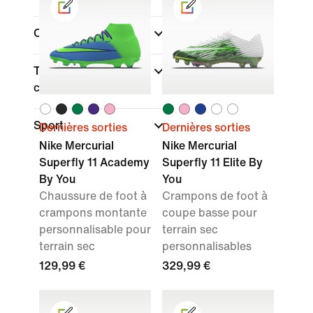
Couleur
Type de coupe des
chaussures
Sport
Dernières sorties
Dernières sorties
Nike Mercurial
Nike Mercurial
Superfly 11 Academy
Superfly 11 Elite By
By You
You
Chaussure de foot à
Crampons de foot à
crampons montante
coupe basse pour
personnalisable pour
terrain sec
terrain sec
personnalisables
129,99 €
329,99 €