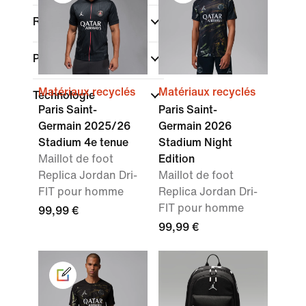
Rechercher par prix
Promotions et offres
Matériaux recyclés
Matériaux recyclés
Technologie
Paris Saint-
Paris Saint-
Germain 2025/26
Germain 2026
Stadium 4e tenue
Stadium Night
Maillot de foot
Edition
Replica Jordan Dri-
Maillot de foot
FIT pour homme
Replica Jordan Dri-
FIT pour homme
99,99 €
99,99 €