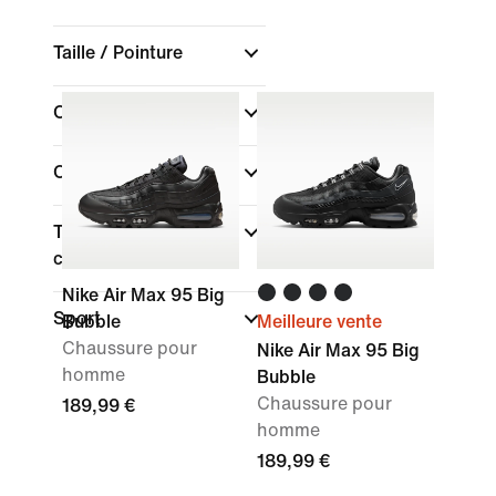
Taille / Pointure
Couleur
(1)
Collections
Type de coupe des
chaussures
Nike Air Max 95 Big
Sport
Bubble
Meilleure vente
Chaussure pour
Nike Air Max 95 Big
homme
Bubble
Chaussure pour
189,99 €
homme
189,99 €